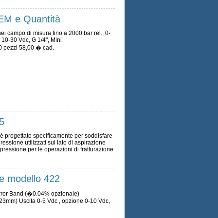
EM e Quantità
i campo di misura fino a 2000 bar rel., 0-
 10-30 Vdc, G 1/4", Mini
i 58,00 � cad.
5
 è progettato specificamente per soddisfare
pressione utilizzati sul lato di aspirazione
pressione per le operazioni di fratturazione
ne modello 422
 Error Band (�0.04% opzionale)
(23mm) Uscita 0-5 Vdc , opzione 0-10 Vdc,