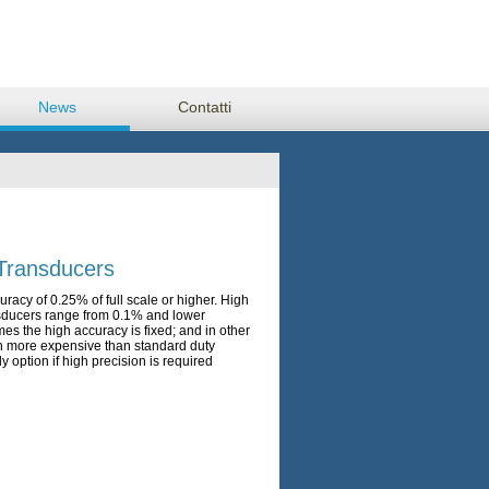
News
Contatti
Transducers
racy of 0.25% of full scale or higher. High
nsducers range from 0.1% and lower
s the high accuracy is fixed; and in other
gh more expensive than standard duty
y option if high precision is required